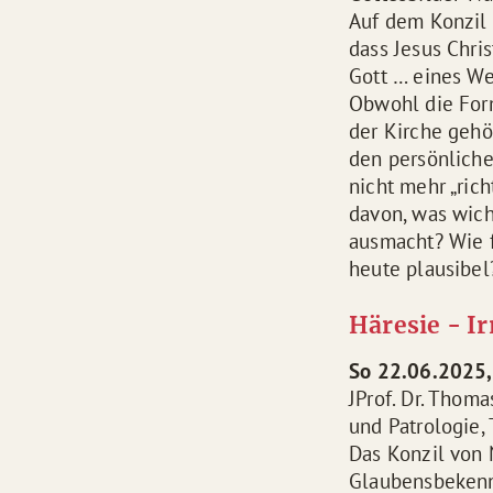
Auf dem Konzil 
dass Jesus Chris
Gott … eines We
Obwohl die For
der Kirche gehör
den persönliche
nicht mehr „ric
davon, was wich
ausmacht? Wie f
heute plausibel
Häresie - I
So 22.06.2025,
JProf. Dr. Thoma
und Patrologie,
Das Konzil von 
Glaubensbekennt