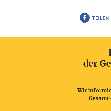
TEILEN
der Ge
Wir informie
Gesamtk