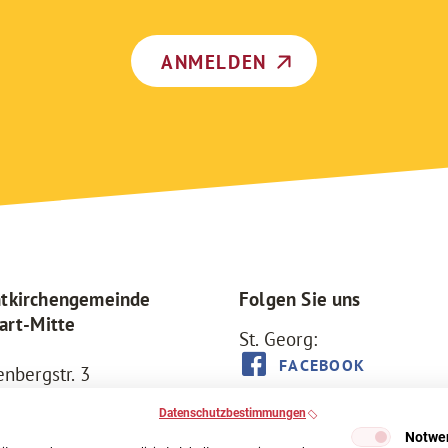
ANMELDEN
tkirchengemeinde
Folgen Sie uns
art-Mitte
St. Georg:
FACEBOOK
enbergstr. 3
Stuttgart
St. Eberhard:
Datenschutzbestimmungen
11 70 50-500
FACEBOOK
Notwe